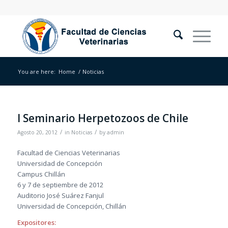
You are here:
Home
/
Noticias
I Seminario Herpetozoos de Chile
/
/
Agosto 20, 2012
in
Noticias
by
admin
Facultad de Ciencias Veterinarias
Universidad de Concepción
Campus Chillán
6 y 7 de septiembre de 2012
Auditorio José Suárez Fanjul
Universidad de Concepción, Chillán
Expositores: