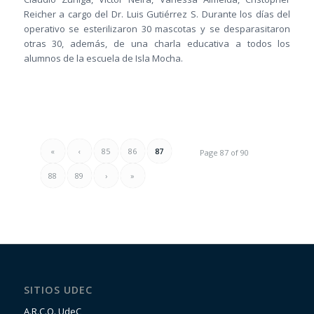
Reicher a cargo del Dr. Luis Gutiérrez S. Durante los días del
operativo se esterilizaron 30 mascotas y se desparasitaron
otras 30, además, de una charla educativa a todos los
alumnos de la escuela de Isla Mocha.
«
‹
85
86
87
Page 87 of 90
88
89
›
»
SITIOS UDEC
A.R.C.O. UdeC