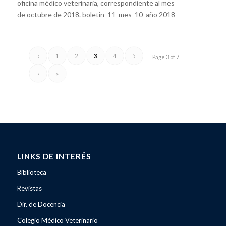
oficina médico veterinaria, correspondiente al mes
de octubre de 2018. boletin_11_mes_10_año 2018
‹
1
2
3
4
5
Page 3 of 7
›
»
LINKS DE INTERÉS
Biblioteca
Revistas
Dir. de Docencia
Colegio Médico Veterinario