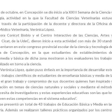
 de octubre, en Concepción se dio inicio a la XXIII Semana de la Ciencia 
gía, actividad en la que la Facultad de Ciencias Veterinarias estuv
 través de la participación de la docente y directora de la Oficina d
édico Veterinaria, Verónica López.
lora Conicyt Biobío y el Centro Interactivo de las Ciencias, Artes 
 Cicat, de la UdeC, dieron inicio a esta actividad con más de 30 stand
entaron en este congreso provincial escolar de la ciencia y tecnología d
cia de Concepción, en la que estudiantes de establecimientos d
media y básica de dicha zona mostraron a los evaluadores los trabajo
lizado en torno a la ciencia.
Verónica López, quien puso énfasis en la importancia de desarrollar est
os trabajos científicos de estudiantes de enseñanza básicas y media de l
a el gran trabajo y compromiso de sus docentes quienes han inspirado 
ación en temas de ciencias naturales y sociales y mediante el métod
cesita de investigadores y estas experiencias educativas son las que lo
even estas competencias en el sistema educativo”.
 se presentó un total de 43 trabajos de Educación Básica y Media en la
ría. Además se realizaron talleres prácticos organizados por los centro