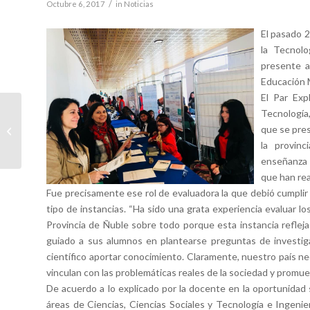
/
Octubre 6, 2017
in
Noticias
El pasado 2
la Tecnolo
presente a
Educación M
El Par Exp
Facultad de Ciencias
Tecnología,
Veterinarias realiza
que se pres
Taller “El Rol Activo y
la provin
Tutor”...
enseñanza 
que han rea
Fue precisamente ese rol de evaluadora la que debió cumplir 
tipo de instancias. “Ha sido una grata experiencia evaluar l
Provincia de Ñuble sobre todo porque esta instancia reflej
guiado a sus alumnos en plantearse preguntas de investig
científico aportar conocimiento. Claramente, nuestro país ne
vinculan con las problemáticas reales de la sociedad y promu
De acuerdo a lo explicado por la docente en la oportunidad
áreas de Ciencias, Ciencias Sociales y Tecnología e Ingenie