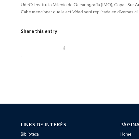
UdeC: Instituto Milenio de Oceanografía (IMO), Copas Sur Aust
Cabe mencionar que la actividad será replicada en diversas ci
Share this entry
LINKS DE INTERÉS
PÁGIN
Biblioteca
Home